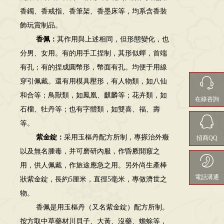
香鐲、香戒指、香筆架、香墨床等，均系含香裝
飾玩賞制品。
香佩：
其作用與上述相同，但形態變化，也
分男、女用。有的用手工捏制，其形似蟬，首端
有孔；有的捏成圓幣形，幣面有孔。均便于用線
穿引佩戴。還有用模具壓形，有人物類，如八仙
和合等；鳥獸類，如鳳凰、麒麟等；花卉類，如
在線咨詢
石榴、牡丹等；也有字體類，如雙喜、福、壽
等。
紫金錠：
采用玉樞丹配方所制，專搽治外癥
招商QQ
以及無名腫毒，并可磨研內服，作昏厥開竅之
用，供人佩戴，作旅途應急之用。另外尚生產棒
電話溝通
狀紫金錠，長約5厘米，直徑5毫米，專做濟世之
物。
香佩是用玉樞丹（又名紫金錠）配方所制。
按方取中草藥材川貝子、大黃、沒藥、蟾蜍等，