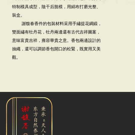
特制模具成型，陰干后脫模，用絹布打磨光整、
裝盒。
謝馥春香件的包裝材料采用手繡提花綢緞，
雙面繡有牡丹花，牡丹兩邊還有古代吉祥圖案，
意味富貴吉祥，雍容華貴之意。香包兩邊設計的
抽繩，還可以調節香包開口的松緊，既實用又美
觀。