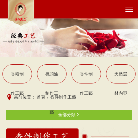
香粉制
梳頭油
香件制
天然選
作工藝
制作工
作工藝
材內容
當前位置：
首頁
/
香件制作工藝
藝
全部分類
