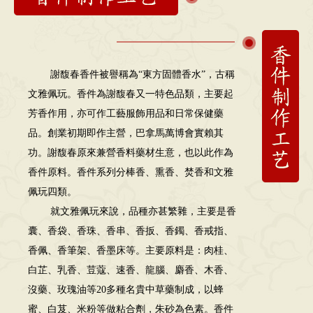
謝馥春香件被譽稱為“東方固體香水”，古稱
文雅佩玩。香件為謝馥春又一特色品類，主要起
芳香作用，亦可作工藝服飾用品和日常保健藥
品。創業初期即作主營，巴拿馬萬博會實賴其
功。謝馥春原來兼營香料藥材生意，也以此作為
香件原料。香件系列分棒香、熏香、焚香和文雅
佩玩四類。
就文雅佩玩來說，品種亦甚繁雜，主要是香
囊、香袋、香珠、香串、香扳、香鐲、香戒指、
香佩、香筆架、香墨床等。主要原料是：肉桂、
白芷、乳香、荳蔻、速香、龍腦、麝香、木香、
沒藥、玫瑰油等20多種名貴中草藥制成，以蜂
蜜、白芨、米粉等做粘合劑，朱砂為色素。香件