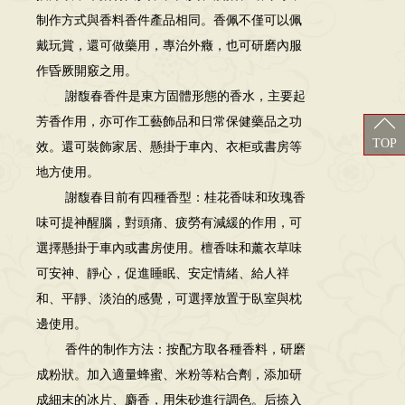
制作方式與香料香件產品相同。香佩不僅可以佩
戴玩賞，還可做藥用，專治外癥，也可研磨內服
作昏厥開竅之用。
謝馥春香件是東方固體形態的香水，主要起
芳香作用，亦可作工藝飾品和日常保健藥品之功
TOP
效。還可裝飾家居、懸掛于車內、衣柜或書房等
地方使用。
謝馥春目前有四種香型：桂花香味和玫瑰香
味可提神醒腦，對頭痛、疲勞有減緩的作用，可
選擇懸掛于車內或書房使用。檀香味和薰衣草味
可安神、靜心，促進睡眠、安定情緒、給人祥
和、平靜、淡泊的感覺，可選擇放置于臥室與枕
邊使用。
香件的制作方法：按配方取各種香料，研磨
成粉狀。加入適量蜂蜜、米粉等粘合劑，添加研
成細末的冰片、麝香，用朱砂進行調色。后捺入