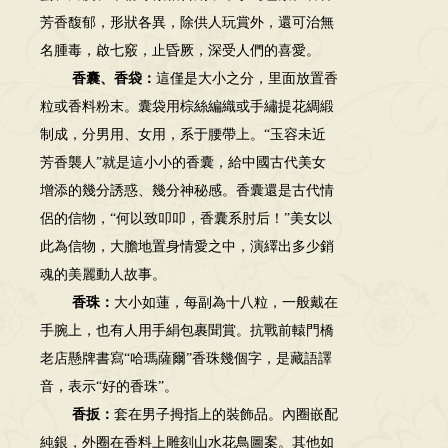
芳香馥郁，形狀各異，除供人玩賞外，還可治無
名腫毒，啟七竅，止昏厥，深受人們的喜愛。
香囊、香袋：
這僅是大小之分，里面放置香
粒或香料粉末。囊袋用棕絲編織或手繡提花綢緞
制成，分男用、女用，系于腰帶上。“玉容未近
芳香襲人”就是這小小的香囊，給中國古代美女
增添的幾分誘惑、幾分神秘感。香囊還是古代情
侶的信物，“何以致叩叩，香囊系肘后！”美女以
此為信物，大膽地置身情愛之中，演繹出多少銷
魂的美麗動人故事。
香珠：
大小如蓮，每副為十八粒，一般戴在
手腕上，也有人用手絹包裹聞賞。抗戰前轅門橋
老店懸牌書寫“哈瑪薩爾”香珠幾個字，是藏語譯
音，表示“好的香珠”。
香扳：
套在男子拇指上的裝飾品。內圈嵌配
純銀，外圈在香料上雕刻山水花鳥圖案。其他如